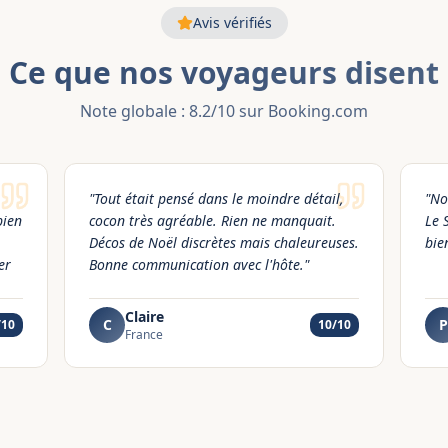
Avis vérifiés
Ce que nos voyageurs disent
Note globale : 8.2/10 sur Booking.com
"
Tout était pensé dans le moindre détail,
"
No
bien
cocon très agréable. Rien ne manquait.
Le 
Décos de Noël discrètes mais chaleureuses.
bie
er
Bonne communication avec l'hôte.
"
Claire
C
P
/10
10
/10
France