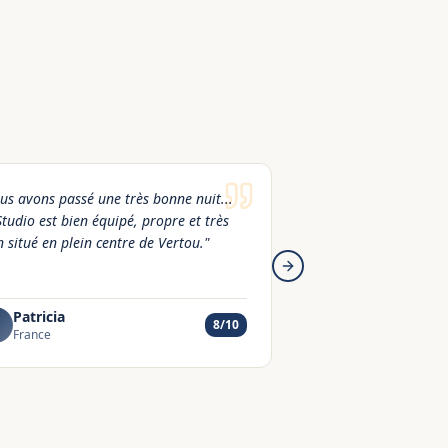
us avons passé une très bonne nuit...
"
Studio très bien équi
Studio est bien équipé, propre et très
belle décoration de s
n situé en plein centre de Vertou.
"
Next slide
Patricia
Axelle
A
8
/10
France
France