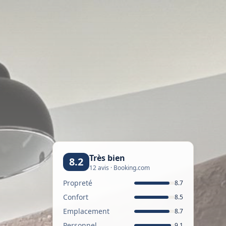
Très bien
8.2
12 avis · Booking.com
Propreté
8.7
Confort
8.5
Emplacement
8.7
Personnel
9.1